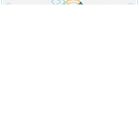
Visitez-nous
HÔTEL DE VILLE
101, rue Honfleur, Sainte-Monique-de-Honfleur (Québec)
G0W 2T0
ITINÉRAIRE
Parlez-nous
418 347-3592
418 347-3335
Suivez-nous