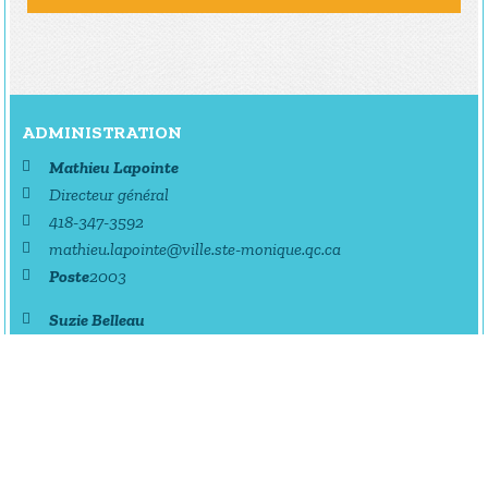
ADMINISTRATION
Mathieu Lapointe
Directeur général
418-347-3592
mathieu.lapointe@ville.ste-monique.qc.ca
Poste
2003
Suzie Belleau
Adjointe administrative
418-347-3592
ste.monique@ville.ste-monique.qc.ca
Poste
2001
TRAVAUX PUBLICS