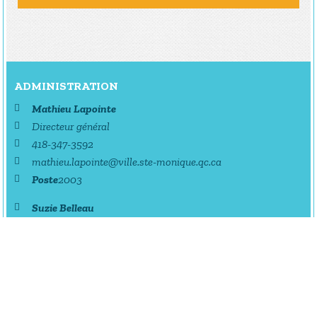
ADMINISTRATION
Mathieu Lapointe
Directeur général
418-347-3592
mathieu.lapointe@ville.ste-monique.qc.ca
Poste
2003
Suzie Belleau
Adjointe administrative
418-347-3592
ste.monique@ville.ste-monique.qc.ca
Poste
2001
TRAVAUX PUBLICS