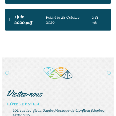
1 juin
Publié le 28 Octobre
2,81
2020.pdf
2020
mb
Visitez-nous
HÔTEL DE VILLE
101, rue Honfleur, Sainte-Monique-de-Honfleur (Québec)
G0W 2T0