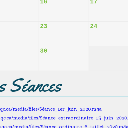
16
17
23
24
30
es Séances
e.qc.ca/media/files/Séance_1er_juin_2020.m4a
e.qc.ca/media/files/Séance_extraordinaire_15_juin_202
e.qc.ca/media/files/Séance_ordinaire_6_juillet_2020.m4