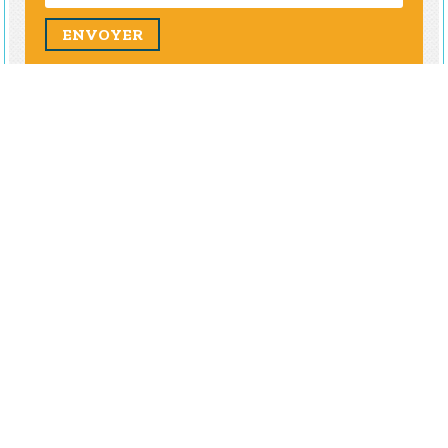
ENVOYER
ADMINISTRATION
Mathieu Lapointe
Directeur général
418-347-3592
mathieu.lapointe@ville.ste-monique.qc.ca
Poste
2003
Suzie Belleau
Adjointe administrative
418-347-3592
ste.monique@ville.ste-monique.qc.ca