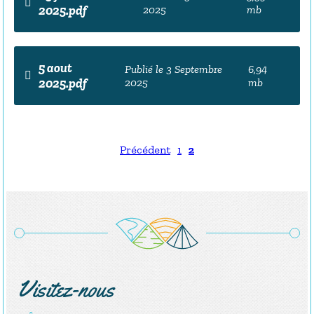
2025.pdf
2025
mb
5 aout
Publié le 3 Septembre
6,94
2025.pdf
2025
mb
Précédent
1
2
Visitez-nous