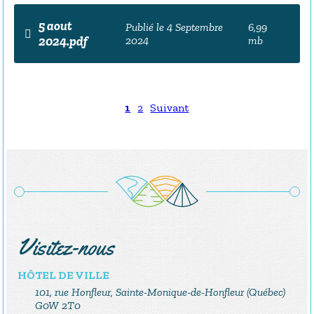
5 aout
Publié le 4 Septembre
6,99
2024.pdf
2024
mb
1
2
Suivant
Visitez-nous
HÔTEL DE VILLE
101, rue Honfleur, Sainte-Monique-de-Honfleur (Québec)
G0W 2T0