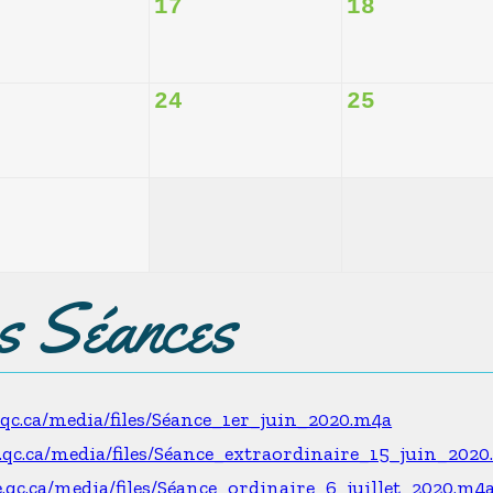
17
18
24
25
es Séances
e.qc.ca/media/files/Séance_1er_juin_2020.m4a
e.qc.ca/media/files/Séance_extraordinaire_15_juin_202
e.qc.ca/media/files/Séance_ordinaire_6_juillet_2020.m4