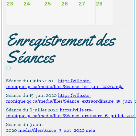
23
24
25
26
27
28
Enregistrement des
Séances
Séance du 1 juin 2020
https://ville.ste-
monique.qc.ca/media/files/Séance_1er_juin_2020.m4a
Séance du 15 juin 2020
https://ville.ste-
monique.qc.ca/media/files/Séance_extraordinaire_15_juin
Séance du 6 juillet 2020
https://ville.ste-
monique.qc.ca/media/files/Séance_ordinaire_6_juillet_202
Séance du 3 août
2020
media/files/Sance_3_aot_2020.m4a