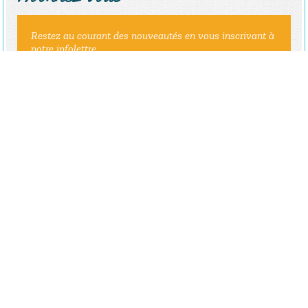
Restez au courant des nouveautés en vous inscrivant à
notre infolettre
ENVOYER
ADMINISTRATION
Mathieu Lapointe
Directeur général
418-347-3592
mathieu.lapointe@ville.ste-monique.qc.ca
Poste
2003