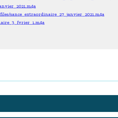
janvier_2021.m4a
files/sance_extraordinaire_27_janvier_2021.m4a
naire_3_fvrier_1.m4a