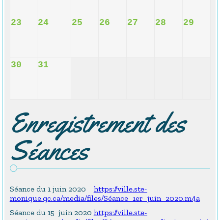
23
24
25
26
27
28
29
30
31
Enregistrement des
Séances
Séance du 1 juin 2020
https://ville.ste-
monique.qc.ca/media/files/Séance_1er_juin_2020.m4a
Séance du 15 juin 2020
https://ville.ste-