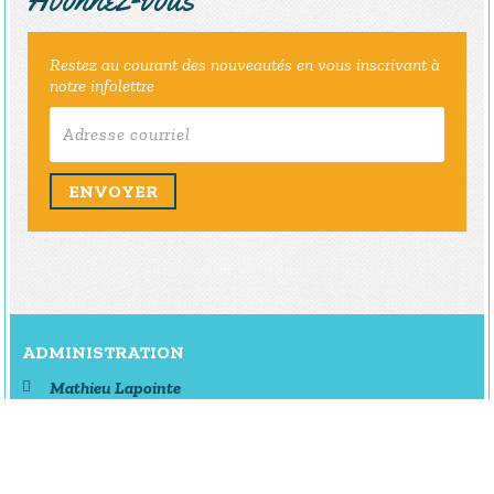
Restez au courant des nouveautés en vous inscrivant à
notre infolettre
ENVOYER
ADMINISTRATION
Mathieu Lapointe
Directeur général
418-347-3592
mathieu.lapointe@ville.ste-monique.qc.ca