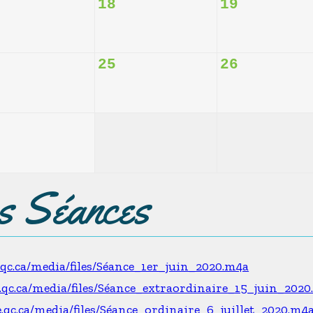
18
19
25
26
es Séances
e.qc.ca/media/files/Séance_1er_juin_2020.m4a
e.qc.ca/media/files/Séance_extraordinaire_15_juin_202
e.qc.ca/media/files/Séance_ordinaire_6_juillet_2020.m4