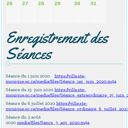
26
27
28
29
30
31
Enregistrement des
Séances
Séance du 1 juin 2020
https://ville.ste-
monique.qc.ca/media/files/Séance_1er_juin_2020.m4a
Séance du 15 juin 2020
https://ville.ste-
monique.qc.ca/media/files/Séance_extraordinaire_15_juin
Séance du 6 juillet 2020
https://ville.ste-
monique.qc.ca/media/files/Séance_ordinaire_6_juillet_202
Séance du 3 août
2020
media/files/Sance_3_aot_2020.m4a