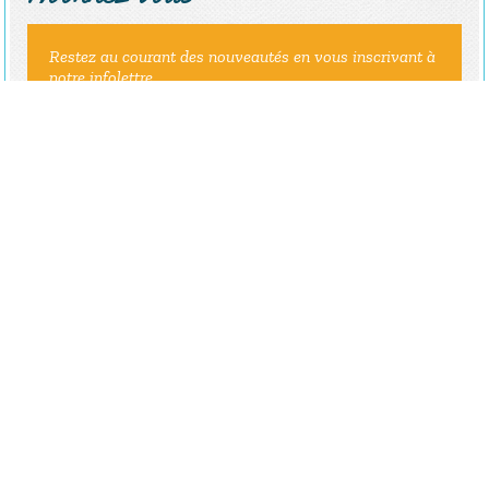
Restez au courant des nouveautés en vous inscrivant à
notre infolettre
ENVOYER
ADMINISTRATION
Mathieu Lapointe
Directeur général
418-347-3592
mathieu.lapointe@ville.ste-monique.qc.ca
Poste
2003